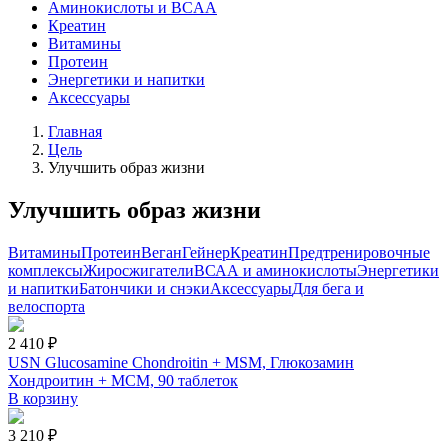
Аминокислоты и BCAA
Креатин
Витамины
Протеин
Энергетики и напитки
Аксессуары
Главная
Цель
Улучшить образ жизни
Улучшить образ жизни
Витамины
Протеин
Веган
Гейнер
Креатин
Предтренировочные
комплексы
Жиросжигатели
ВСАА и аминокислоты
Энергетики
и напитки
Батончики и снэки
Аксессуары
Для бега и
велоспорта
2 410 ₽
USN Glucosamine Chondroitin + MSM, Глюкозамин
Хондроитин + МСМ, 90 таблеток
В корзину
3 210 ₽