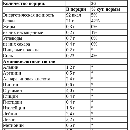
Количество порций:
36
В порции
% сут. нормы
Энергетическая ценность
92 ккал
5%
Белки
21 г
42%
Жиры
0,3 г
0%
из них насыщенные
0,2 г
1%
Углеводы
0,7 г
0%
из них сахара
0,4 г
0%
Пищевые волокна
0,2 г
*
Соль
0,23 г
4%
Аминокислотный состав
Аланин
1,2 г
*
Аргинин
0,5 г
*
Аспарагиновая кислота
2,4 г
*
Цистин
0,6 г
*
Глутамин
4,0 г
*
Глицин
0,4 г
*
Гистидин
0,4 г
*
Изолейцин
1,5 г
*
Лейцин
2,4 г
*
Лизин
2,2 г
*
Метионин
0,5 г
*