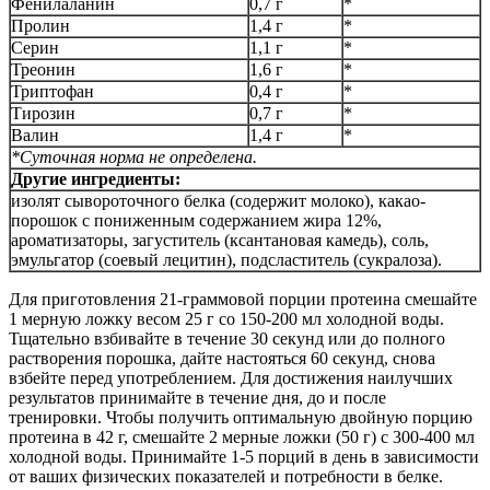
Фенилаланин
0,7 г
*
Пролин
1,4 г
*
Серин
1,1 г
*
Треонин
1,6 г
*
Триптофан
0,4 г
*
Тирозин
0,7 г
*
Валин
1,4 г
*
*Суточная норма не определена.
Другие ингредиенты:
изолят сывороточного белка (содержит молоко), какао-
порошок с пониженным содержанием жира 12%,
ароматизаторы, загуститель (ксантановая камедь), соль,
эмульгатор (соевый лецитин), подсластитель (сукралоза).
Для приготовления 21-граммовой порции протеина смешайте
1 мерную ложку весом 25 г со 150-200 мл холодной воды.
Тщательно взбивайте в течение 30 секунд или до полного
растворения порошка, дайте настояться 60 секунд, снова
взбейте перед употреблением. Для достижения наилучших
результатов принимайте в течение дня, до и после
тренировки. Чтобы получить оптимальную двойную порцию
протеина в 42 г, смешайте 2 мерные ложки (50 г) с 300-400 мл
холодной воды. Принимайте 1-5 порций в день в зависимости
от ваших физических показателей и потребности в белке.