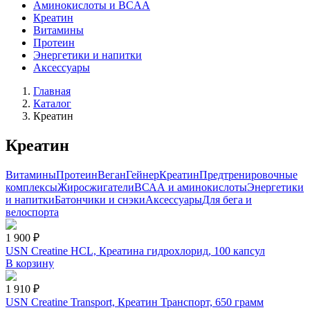
Аминокислоты и BCAA
Креатин
Витамины
Протеин
Энергетики и напитки
Аксессуары
Главная
Каталог
Креатин
Креатин
Витамины
Протеин
Веган
Гейнер
Креатин
Предтренировочные
комплексы
Жиросжигатели
ВСАА и аминокислоты
Энергетики
и напитки
Батончики и снэки
Аксессуары
Для бега и
велоспорта
1 900 ₽
USN Creatine HCL, Креатина гидрохлорид, 100 капсул
В корзину
1 910 ₽
USN Creatine Transport, Креатин Транспорт, 650 грамм